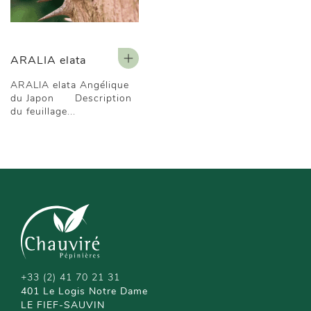
ARALIA elata
ARALIA elata Angélique
du Japon Description
du feuillage...
+33 (2) 41 70 21 31
401 Le Logis Notre Dame
LE FIEF-SAUVIN