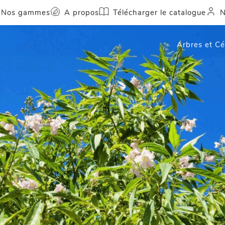
Nos gammes
A propos
Télécharger le catalogue
N
Arbres et C