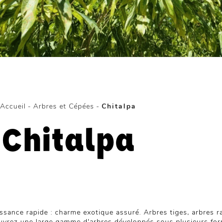
Accueil
-
Arbres et Cépées
-
Chitalpa
Chitalpa
ance rapide : charme exotique assuré. Arbres tiges, arbres ram
ouvrez une large gamme d'arbres développés sous plusieurs fo