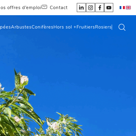
os offres d’emploi
Contact
épées
Arbustes
Conifères
Hors sol +
Fruitiers
Rosiers