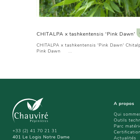
CHITALPA x tashkentensis ‘Pink Dawn’
CHITALPA x tashkentensis 'Pink Dawn' Chital
Pink Dawn ...
A propos
Qui sommes
Outils tech
Parc matéri
+33 (2) 41 70 21 31
Certificatio
401 Le Logis Notre Dame
Actualités