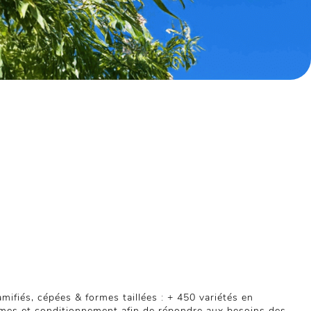
ifiés, cépées & formes taillées : + 450 variétés en
rmes et conditionnement afin de répondre aux besoins des