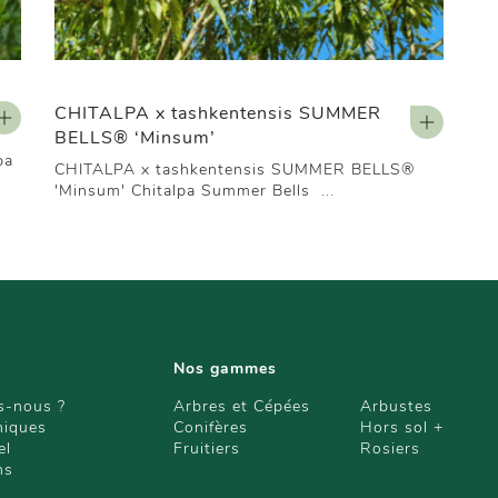
CHITALPA x tashkentensis SUMMER
BELLS® ‘Minsum’
pa
CHITALPA x tashkentensis SUMMER BELLS®
'Minsum' Chitalpa Summer Bells ...
Nos gammes
-nous ?
Arbres et Cépées
Arbustes
niques
Conifères
Hors sol +
el
Fruitiers
Rosiers
ns