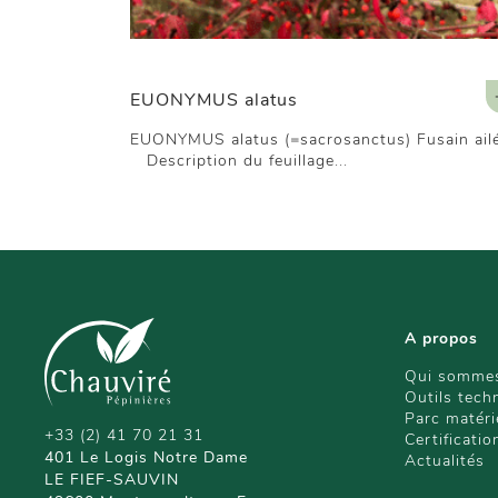
EUONYMUS alatus
EUONYMUS alatus (=sacrosanctus) Fusain ai
Description du feuillage...
A propos
Qui sommes
Outils tech
Parc matéri
+33 (2) 41 70 21 31
Certificatio
401 Le Logis Notre Dame
Actualités
LE FIEF-SAUVIN