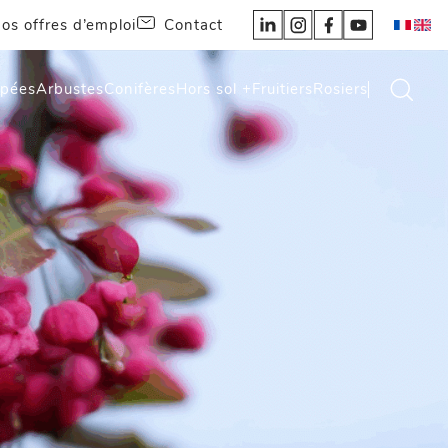
os offres d’emploi
Contact
épées
Arbustes
Conifères
Hors sol +
Fruitiers
Rosiers