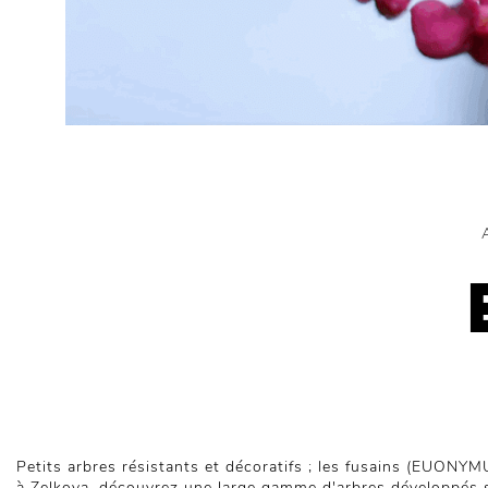
Petits arbres résistants et décoratifs ; les fusains (EUONYMU
à Zelkova, découvrez une large gamme d'arbres développés 