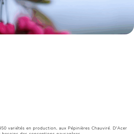
 450 variétés en production, aux Pépinières Chauviré. D'Acer
x besoins des conceptions paysagères.