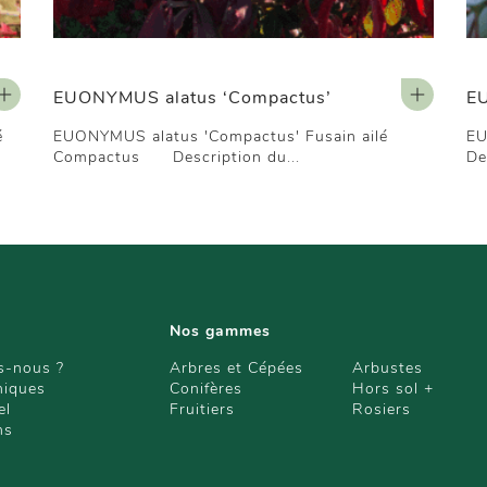
EUONYMUS alatus ‘Compactus’
E
lé
EUONYMUS alatus 'Compactus' Fusain ailé
EU
Compactus Description du...
De
Nos gammes
-nous ?
Arbres et Cépées
Arbustes
niques
Conifères
Hors sol +
el
Fruitiers
Rosiers
ns