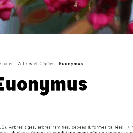
Accueil
-
Arbres et Cépées
-
Euonymus
Euonymus
S). Arbres tiges, arbres ramifiés, cépées & formes taillées : +
sous plusieurs formes et conditionnement afin de répondre au