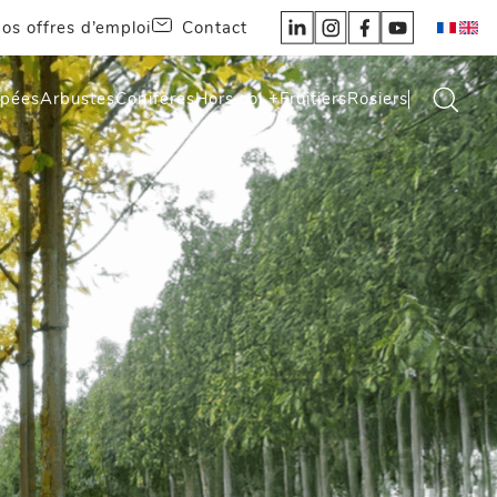
os offres d’emploi
Contact
épées
Arbustes
Conifères
Hors sol +
Fruitiers
Rosiers