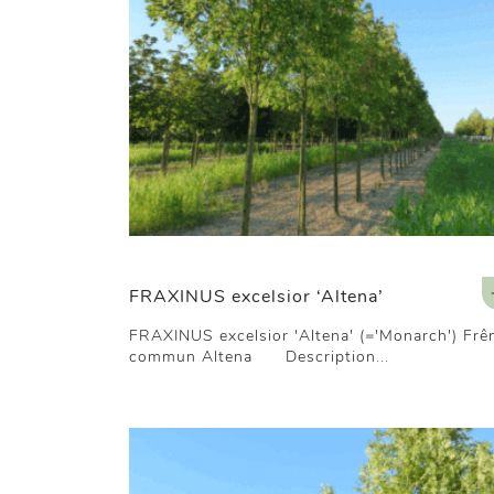
FRAXINUS excelsior ‘Altena’
FRAXINUS excelsior 'Altena' (='Monarch') Frê
commun Altena Description...