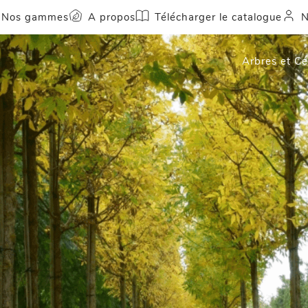
Nos gammes
A propos
Télécharger le catalogue
N
Arbres et C