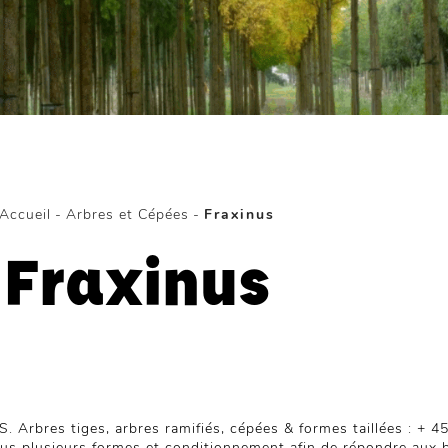
Accueil
-
Arbres et Cépées
-
Fraxinus
Fraxinus
. Arbres tiges, arbres ramifiés, cépées & formes taillées : + 4
us plusieurs formes et conditionnement afin de répondre aux 