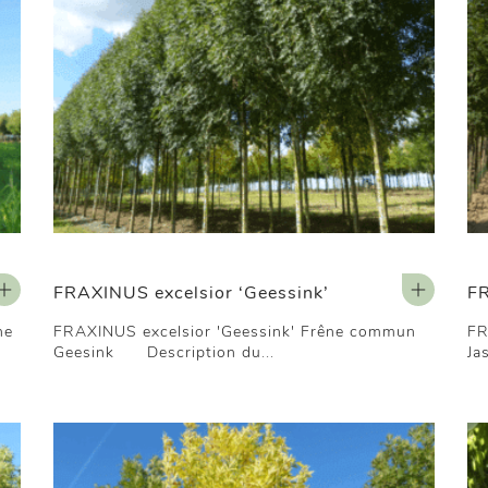
FRAXINUS excelsior ‘Geessink’
FR
ne
FRAXINUS excelsior 'Geessink' Frêne commun
FR
Geesink Description du...
Ja