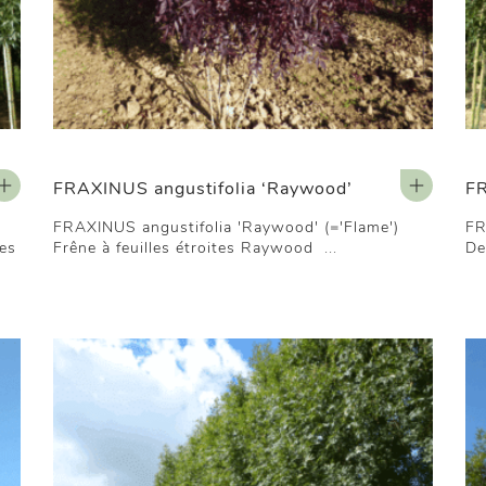
FRAXINUS angustifolia ‘Raywood’
FR
FRAXINUS angustifolia 'Raywood' (='Flame')
FR
tes
Frêne à feuilles étroites Raywood ...
De