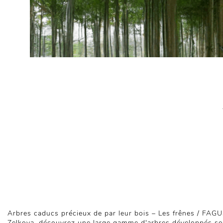
Arbres caducs précieux de par leur bois – Les frênes / FAGUS
Zelkova, découvrez une large gamme d'arbres développés so