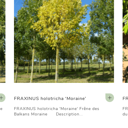
FRAXINUS holotricha ‘Moraine’
F
le
FRAXINUS holotricha 'Moraine' Frêne des
FR
Balkans Moraine Description...
du 