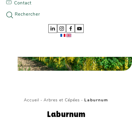
Contact
Skip to content
Nos gammes
Rechercher
Accueil
-
Arbres et Cépées
-
Laburnum
Laburnum