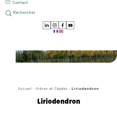
Contact
Skip to content
Nos gammes
Rechercher
Accueil
-
Arbres et Cépées
-
Liriodendron
Liriodendron