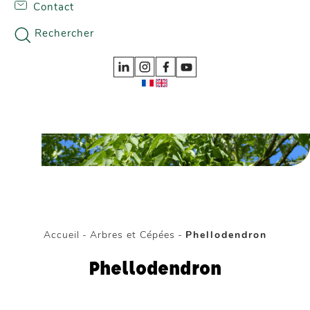
Contact
Skip to content
Nos gammes
Rechercher
Accueil
-
Arbres et Cépées
-
Phellodendron
Phellodendron