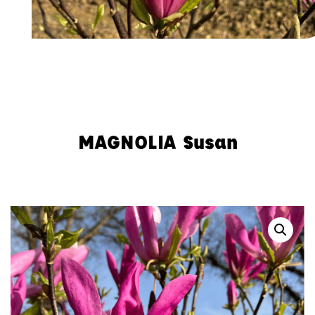
Accueil
-
Arbres et Cépées
-
Magnolia
-
MAGNOLIA Susan
MAGNOLIA Susan