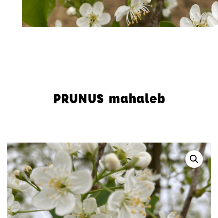
Accueil
-
Arbres et Cépées
-
Prunus
-
PRUNUS mahaleb
PRUNUS mahaleb