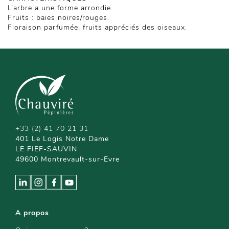
L’arbre a une forme arrondie.
Fruits : baies noires/rouges.
Floraison parfumée, fruits appréciés des oiseaux.
+33 (2) 41 70 21 31
401 Le Logis Notre Dame
LE FIEF-SAUVIN
49600 Montrevault-sur-Evre
A propos