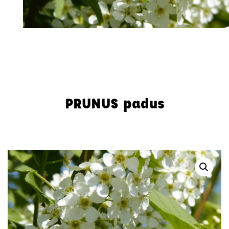
Accueil
-
Arbres et Cépées
-
Prunus
-
PRUNUS padus
PRUNUS padus