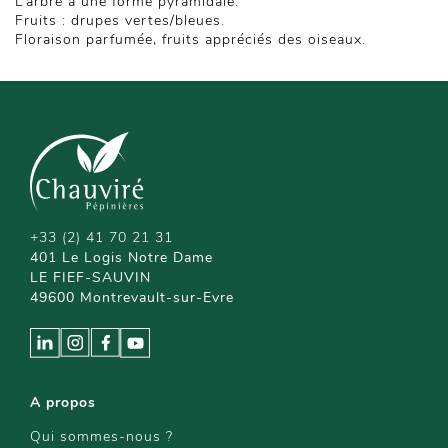
L’arbre a une forme pyramidale.
Fruits : drupes vertes/bleues.
Floraison parfumée, fruits appréciés des oiseaux.
+33 (2) 41 70 21 31
401 Le Logis Notre Dame
LE FIEF-SAUVIN
49600 Montrevault-sur-Evre
A propos
Qui sommes-nous ?