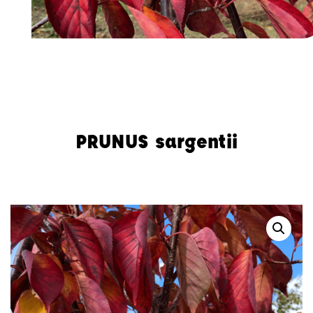
Accueil
-
Arbres et Cépées
-
Prunus
-
PRUNUS sargentii
PRUNUS sargentii