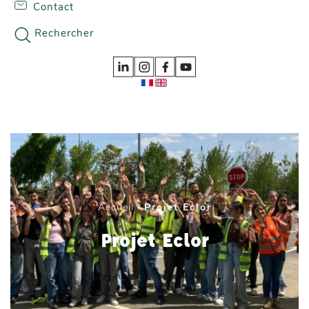
Contact
Skip to content
Nos gammes
Rechercher
Accueil
-
Projet Eclor
Projet Eclor