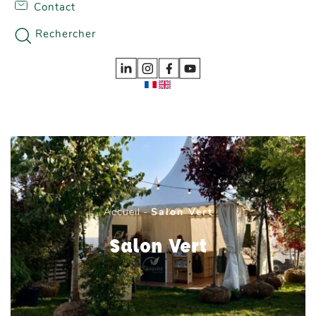
Contact
Skip to content
Nos gammes
Rechercher
Accueil
-
Salon Vert
Salon Vert